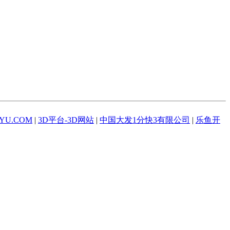
YU.COM
|
3D平台-3D网站
|
中国大发1分快3有限公司
|
乐鱼开