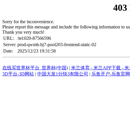
403
Sorry for the inconvenience.
Please report this message and include the following information to us
Thank you very much!
URL:
/tel:020-87566596
Server:
prod-qwmh-bj7-pool203-frontend-static-02
Date:
2025/12/23 19:31:58
在线买世界杯平台_世界杯(中国)
|
米兰体育 - 米兰APP下载 - 米
3D平台-3D网站
|
中国大发1分快3有限公司
|
乐鱼开户-乐鱼官