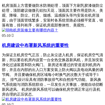
机房顶面上方需要做防水防潮处理，顶面下方刷乳胶漆做防尘
处理，顶部建议做微孔铝扣天花，顶面其主要作用是防火、美
观、降噪、防尘。灯具、烟感、温感探头等均安装在机房顶
面，由于顶面管线繁多，安装时各系统管路必须横平竖直，错
落有致，排列有序，保证机房底部整体性、美观性。
05-10

机房建设中布署新风系统的重要性
为保证主机房空气正压，防止灰尘进入机房，保证机房空气清
新，所以要在机房内设置一台全热交换器新风机，并且加安装
净化过滤装置和防火阀门。 新房还有通过的管道送到机房内
部，并且在内部的出入口方案安装上防火阀以及电动风量的调
节阀。 并且要确保机房区域每小时换气的次数大于或等于3
次。 排气设计应具有消防事故排气和自然排气功能。 新风换
气系统能与消防系统联动，一旦发生火灾事故，便能自动切断
新风进风。 机房的新风系统可以确保机房空调正常运行及机
房合理的正压状态。
05-10
